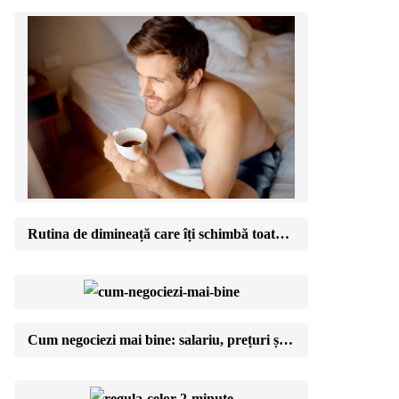
Rutina de dimineață care îți schimbă toată ziua (fără să te trezești la 5)
Cum negociezi mai bine: salariu, prețuri și viața de zi cu zi