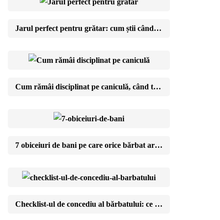
Jarul perfect pentru grătar: cum știi când cărbunii sunt gata (testul cu mâna)
Cum rămâi disciplinat pe caniculă, când toată lumea e în vacanță
7 obiceiuri de bani pe care orice bărbat ar trebui să le aibă până la 40 de ani
Checklist-ul de concediu al bărbatului: ce să nu uiți pentru o vacanță fără stres