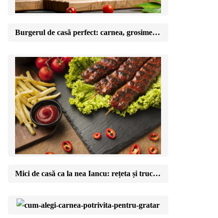
Burgerul de casă perfect: carnea, grosimea și momentul în care îl întorci
Mici de casă ca la nea Iancu: rețeta și trucul amestecului perfect