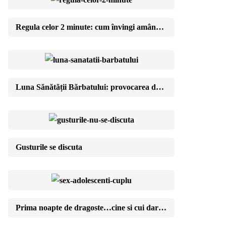
Regula celor 2 minute: cum învingi amânarea cu pași ridicol de mici
Luna Sănătății Bărbatului: provocarea de 30 de zile cu care îți schimbi anul
Gusturile se discuta
Prima noapte de dragoste…cine si cui daruieste?