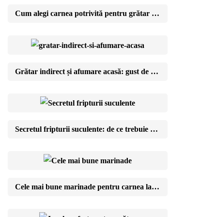
Cum alegi carnea potrivită pentru grătar de la măcelar
Grătar indirect și afumare acasă: gust de restaurant în curtea ta
Secretul fripturii suculente: de ce trebuie să lași carnea să se odihnească
Cele mai bune marinade pentru carnea la grătar: rețete și reguli de aur