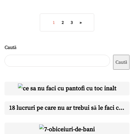
1
2
3
»
Caută
Caută
18 lucruri pe care nu ar trebui să le faci când porți pantofi cu toc înalt