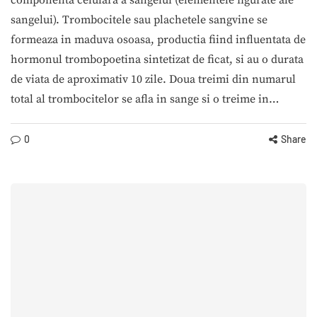
componenta celulara a sangelui (elementele figurate ale
sangelui). Trombocitele sau plachetele sangvine se
formeaza in maduva osoasa, productia fiind influentata de
hormonul trombopoetina sintetizat de ficat, si au o durata
de viata de aproximativ 10 zile. Doua treimi din numarul
total al trombocitelor se afla in sange si o treime in…
0
Share