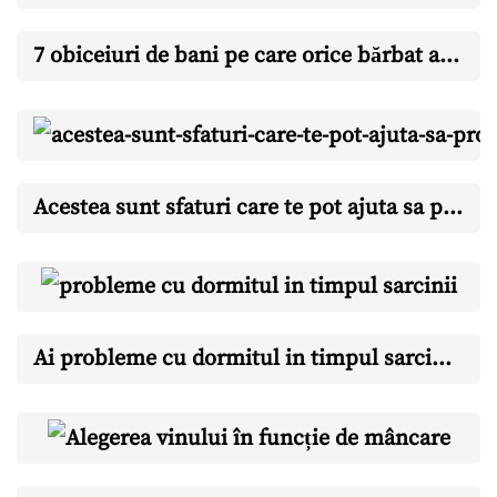
7 obiceiuri de bani pe care orice bărbat ar trebui să le aibă până la 40 de ani
Acestea sunt sfaturi care te pot ajuta sa profiti la maxim de beneficiile aduse de frecventarea unui curs de Zumba
Ai probleme cu dormitul in timpul sarcinii? Citeste pentru a afla cum sa obtii un suport ergonomic pentru spate