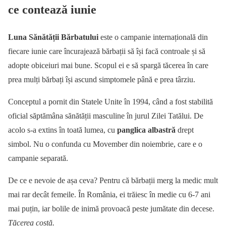
ce contează iunie
Luna Sănătății Bărbatului
este o campanie internațională din
fiecare iunie care încurajează bărbații să își facă controale și să
adopte obiceiuri mai bune. Scopul ei e să spargă tăcerea în care
prea mulți bărbați își ascund simptomele până e prea târziu.
Conceptul a pornit din Statele Unite în 1994, când a fost stabilită
oficial săptămâna sănătății masculine în jurul Zilei Tatălui. De
acolo s-a extins în toată lumea, cu
panglica albastră
drept
simbol. Nu o confunda cu Movember din noiembrie, care e o
campanie separată.
De ce e nevoie de așa ceva? Pentru că bărbații merg la medic mult
mai rar decât femeile. În România, ei trăiesc în medie cu 6-7 ani
mai puțin, iar bolile de inimă provoacă peste jumătate din decese.
Tăcerea costă.