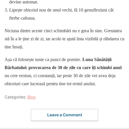
devine automat.
Lipește obiceiul nou de unul vechi, fă 10 genuflexiuni cât
fierbe cafeaua.
Niciuna dintre aceste cinci schimbări nu e grea în sine. Greutatea
stă în a le ține zi de zi, iar acolo te ajută lista vizibilă și răbdarea cu
tine însuți.
Așa că folosește iunie ca punct de pornire.
Luna Sănătății
Bărbatului: provocarea de 30 de zile cu care îți schimbi anul
nu cere eroism, ci constanță, iar peste 30 de zile vei avea deja
obiceiuri care lucrează pentru tine tot restul anului.
Categories:
Blog
Leave a Comment