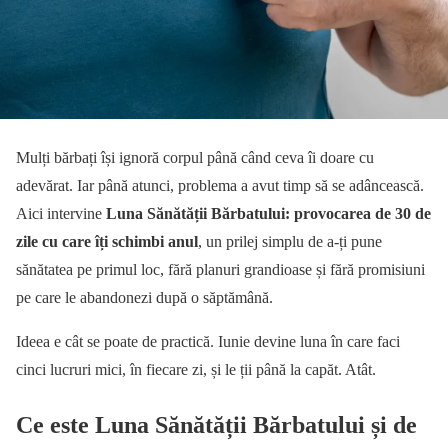
Mulți bărbați își ignoră corpul până când ceva îi doare cu
adevărat. Iar până atunci, problema a avut timp să se adâncească.
Aici intervine
Luna Sănătății Bărbatului: provocarea de 30 de
zile cu care îți schimbi anul
, un prilej simplu de a-ți pune
sănătatea pe primul loc, fără planuri grandioase și fără promisiuni
pe care le abandonezi după o săptămână.
Ideea e cât se poate de practică. Iunie devine luna în care faci
cinci lucruri mici, în fiecare zi, și le ții până la capăt. Atât.
Ce este Luna Sănătății Bărbatului și de