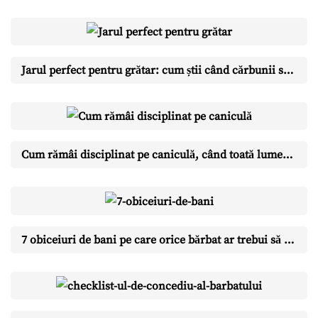
Jarul perfect pentru grătar: cum știi când cărbunii sunt gata (testul cu mâna)
Cum rămâi disciplinat pe caniculă, când toată lumea e în vacanță
7 obiceiuri de bani pe care orice bărbat ar trebui să le aibă până la 40 de ani