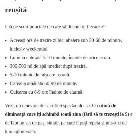
reușită
Iată pe scurt punctele de care să ții cont în fiecare zi:
Aceeași oră de trezire zilnic, abatere sub 30-60 de minute,
inclusiv weekendul.
Lumină naturală 5-10 minute, înainte de orice ecran.
300-500 ml de apă imediat după trezire.
5-10 minute de mișcare ușoară.
Cafeaua amânată 60-90 de minute.
Culcarea cu 8-9 ore înainte de alarmă.
Vezi, nu e nevoie de sacrificii spectaculoase. O
rutină de
dimineață care îți schimbă toată ziua (fără să te trezești la 5)
e
de fapt un set de pași simpli, pe care îi poți repeta și într-o zi de
luni aglomerată.