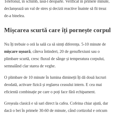
Telefonul, în schimb, lasă-l deoparte. Verificat în primele minute,
declanșează un val de stres și decizii reactive înainte să fii treaz
de-a binelea.
Mișcarea scurtă care îți pornește corpul
Nu îți trebuie o oră la sală ca să simți diferența. 5-10 minute de
mișcare ușoară
, câteva întinderi, 20 de genuflexiuni sau o
plimbare scurtă, cresc fluxul de sânge și temperatura corpului,
semnalând clar starea de veghe.
O plimbare de 10 minute în lumina dimineții îți dă două lucruri
deodată, activare fizică și reglarea ceasului intern. E cea mai
eficientă combinație pe care o poți face fără echipament.
Greșeala clasică e să sari direct la cafea. Cofeina chiar ajută, dar
dacă o bei în primele 30-60 de minute, când cortizolul e oricum