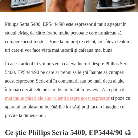
Philips Seria 5400, EP5444/90 este espressorul mult așteptat în
stocul eMag de către foarte multe persoane care urmăreau să
cumpere acest model. Vine la un preț excelent, cu câteva feature-
uri care-ți vor face viața mai ușoară și cafeaua mai buna.
În acest articol iți voi prezenta câteva lucruri despre Philips Seria
5400, EP5444/90 pe care ar trebui să le știi înainte să cumperi
acest espressor. Scrie-mi în comentarii sau pe mail daca ai alte
întrebări decât cele pe care le-am tratat în review. Aici poți citi
mai multe păreri ale altor clienți despre acest espressor
si poze cu
aparatul amplasat în bucătăriile lor să-ți poți face o imagine cu
privire la dimensiuni.
Ce știe Philips Seria 5400, EP5444/90 să