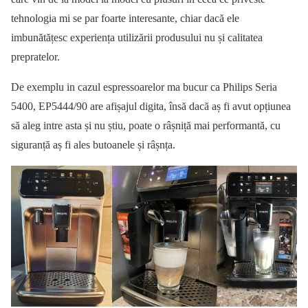
tehnologia mi se par foarte interesante, chiar dacă ele
imbunătățesc experiența utilizării produsului nu și calitatea
prepratelor.
De exemplu in cazul espressoarelor ma bucur ca Philips Seria
5400, EP5444/90 are afișajul digita, însă dacă aș fi avut opțiunea
să aleg intre asta și nu știu, poate o râșniță mai performantă, cu
siguranță aș fi ales butoanele și râșnța.