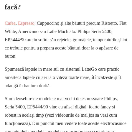
facă?
Cafea
.
Espresso
. Cappuccino și alte băuturi precum Ristretto, Flat
White, Americano sau Latte Machiato. Philips Seria 5400,
EP5444/90 are in softul său rețetele, gramajele, temperaturile și tot
ce trebuie pentru a prepara aceste băuturi doar la o apăsare de
buton.
Spumează laptele in mare stil cu sistemul LatteGo care practic
amestecă laptele cu aer la o viteză foarte mare, îl încălzește și îl
adaugă în bautura dorită.
Spre deosebire de modelele mai vechi de espressoare Philips,
Seria 5400, EP5444/90 vine cu afisaj digital, foarte fancy si
robust in același timp (vezi videourile de mai jos sa vezi cum
funcționează). Din punctul meu vedere toate aceste electrocasnice
care vin de la model la model cu plusuri în ceea ce priveste