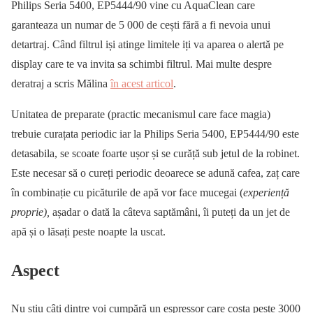
Philips Seria 5400, EP5444/90 vine cu AquaClean care
garanteaza un numar de 5 000 de cești fără a fi nevoia unui
detartraj. Când filtrul iși atinge limitele iți va aparea o alertă pe
display care te va invita sa schimbi filtrul. Mai multe despre
deratraj a scris Mălina
în acest articol
.
Unitatea de preparate (practic mecanismul care face magia)
trebuie curațata periodic iar la Philips Seria 5400, EP5444/90 este
detasabila, se scoate foarte ușor și se curăță sub jetul de la robinet.
Este necesar să o cureți periodic deoarece se adună cafea, zaț care
în combinație cu picăturile de apă vor face mucegai (
experiență
proprie),
așadar o dată la câteva saptămâni, îi puteți da un jet de
apă și o lăsați peste noapte la uscat.
Aspect
Nu știu câți dintre voi cumpără un espressor care costa peste 3000