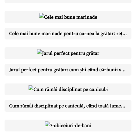
Cele mai bune marinade pentru carnea la grătar: rețete și reguli de aur
Jarul perfect pentru grătar: cum știi când cărbunii sunt gata (testul cu mâna)
Cum rămâi disciplinat pe caniculă, când toată lumea e în vacanță