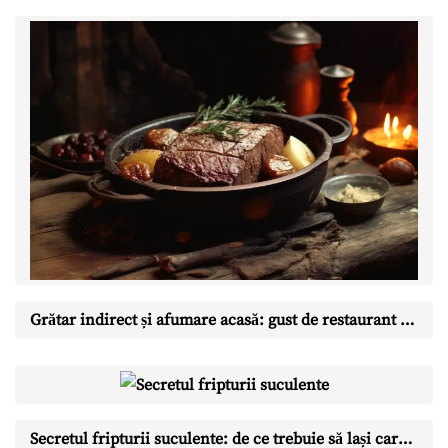
Grătar indirect și afumare acasă: gust de restaurant în curtea ta
Secretul fripturii suculente: de ce trebuie să lași carnea să se odihnească