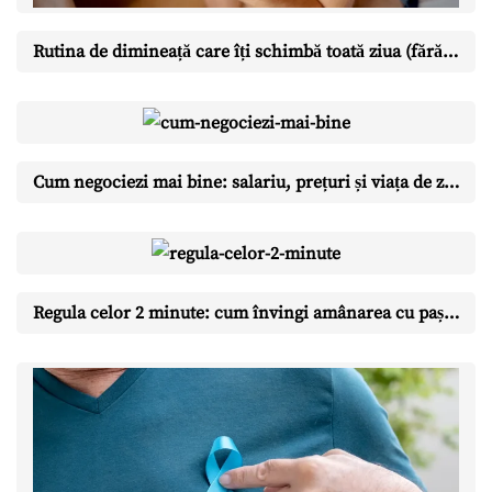
Rutina de dimineață care îți schimbă toată ziua (fără să te trezești la 5)
Cum negociezi mai bine: salariu, prețuri și viața de zi cu zi
Regula celor 2 minute: cum învingi amânarea cu pași ridicol de mici