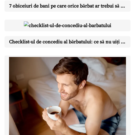
7 obiceiuri de bani pe care orice bărbat ar trebui să le aibă până la 40 de ani
Checklist-ul de concediu al bărbatului: ce să nu uiți pentru o vacanță fără stres