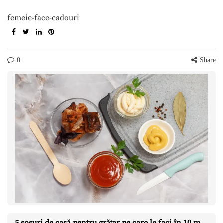
femeie-face-cadouri
0
Share
5 sosuri de casă pentru grătar pe care le faci în 10 minute