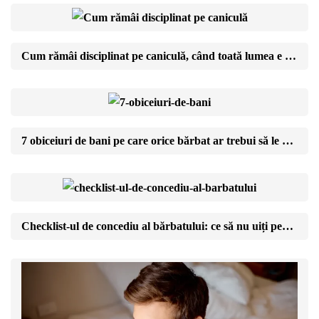
Cum rămâi disciplinat pe caniculă, când toată lumea e în vacanță
7 obiceiuri de bani pe care orice bărbat ar trebui să le aibă până la 40 de ani
Checklist-ul de concediu al bărbatului: ce să nu uiți pentru o vacanță fără stres