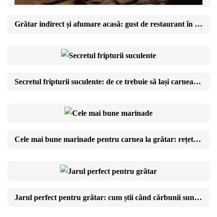
Grătar indirect și afumare acasă: gust de restaurant în curtea ta
Secretul fripturii suculente: de ce trebuie să lași carnea să se odihnească
Cele mai bune marinade pentru carnea la grătar: rețete și reguli de aur
Jarul perfect pentru grătar: cum știi când cărbunii sunt gata (testul cu mâna)