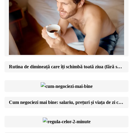
Rutina de dimineață care îți schimbă toată ziua (fără să te trezești la 5)
Cum negociezi mai bine: salariu, prețuri și viața de zi cu zi