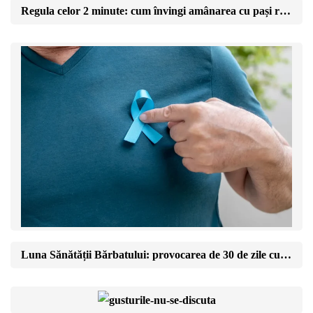
Regula celor 2 minute: cum învingi amânarea cu pași ridicol de mici
Luna Sănătății Bărbatului: provocarea de 30 de zile cu care îți schimbi anul