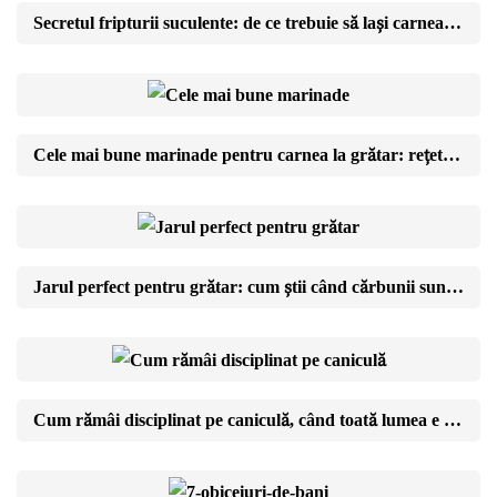
Secretul fripturii suculente: de ce trebuie să lași carnea să se odihnească
Cele mai bune marinade pentru carnea la grătar: rețete și reguli de aur
Jarul perfect pentru grătar: cum știi când cărbunii sunt gata (testul cu mâna)
Cum rămâi disciplinat pe caniculă, când toată lumea e în vacanță