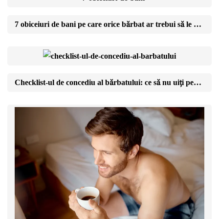
7 obiceiuri de bani pe care orice bărbat ar trebui să le aibă până la 40 de ani
Checklist-ul de concediu al bărbatului: ce să nu uiți pentru o vacanță fără stres