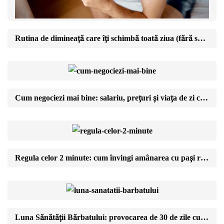
Rutina de dimineață care îți schimbă toată ziua (fără să te trezești la 5)
Cum negociezi mai bine: salariu, prețuri și viața de zi cu zi
Regula celor 2 minute: cum învingi amânarea cu pași ridicol de mici
Luna Sănătății Bărbatului: provocarea de 30 de zile cu care îți schimbi anul