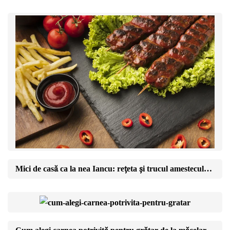
Mici de casă ca la nea Iancu: rețeta și trucul amestecului perfect