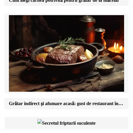
Cum alegi carnea potrivită pentru grătar de la măcelar
Grătar indirect și afumare acasă: gust de restaurant în curtea ta