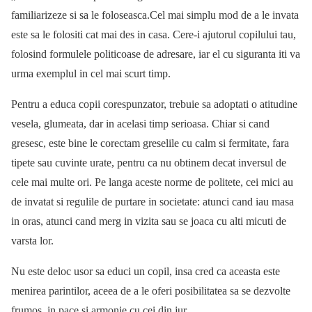
familiarizeze si sa le foloseasca.Cel mai simplu mod de a le invata
este sa le folositi cat mai des in casa. Cere-i ajutorul copilului tau,
folosind formulele politicoase de adresare, iar el cu siguranta iti va
urma exemplul in cel mai scurt timp.
Pentru a educa copii corespunzator, trebuie sa adoptati o atitudine
vesela, glumeata, dar in acelasi timp serioasa. Chiar si cand
gresesc, este bine le corectam greselile cu calm si fermitate, fara
tipete sau cuvinte urate, pentru ca nu obtinem decat inversul de
cele mai multe ori. Pe langa aceste norme de politete, cei mici au
de invatat si regulile de purtare in societate: atunci cand iau masa
in oras, atunci cand merg in vizita sau se joaca cu alti micuti de
varsta lor.
Nu este deloc usor sa educi un copil, insa cred ca aceasta este
menirea parintilor, aceea de a le oferi posibilitatea sa se dezvolte
frumos, in pace si armonie cu cei din jur.