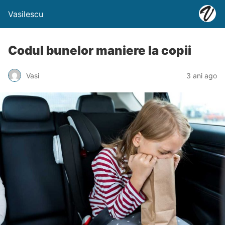
Vasilescu
Codul bunelor maniere la copii
Vasi
3 ani ago