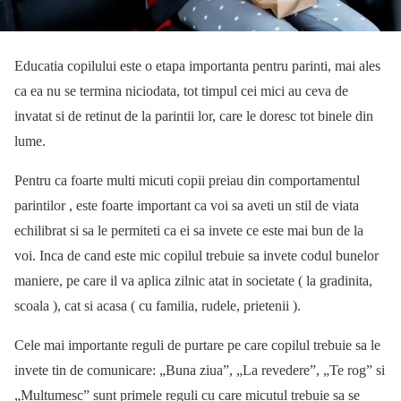
Educatia copilului este o etapa importanta pentru parinti, mai ales
ca ea nu se termina niciodata, tot timpul cei mici au ceva de
invatat si de retinut de la parintii lor, care le doresc tot binele din
lume.
Pentru ca foarte multi micuti copii preiau din comportamentul
parintilor , este foarte important ca voi sa aveti un stil de viata
echilibrat si sa le permiteti ca ei sa invete ce este mai bun de la
voi. Inca de cand este mic copilul trebuie sa invete codul bunelor
maniere, pe care il va aplica zilnic atat in societate ( la gradinita,
scoala ), cat si acasa ( cu familia, rudele, prietenii ).
Cele mai importante reguli de purtare pe care copilul trebuie sa le
invete tin de comunicare: „Buna ziua”, „La revedere”, „Te rog” si
„Multumesc” sunt primele reguli cu care micutul trebuie sa se