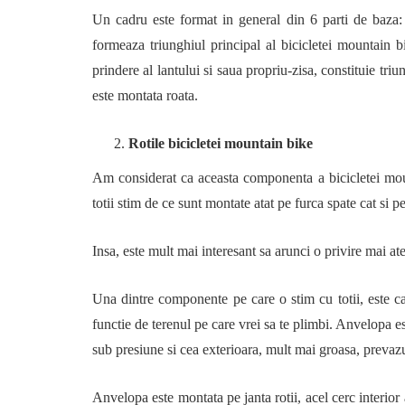
Un cadru este format in general din 6 parti de baza: t
formeaza triunghiul principal al bicicletei mountain 
prindere al lantului si saua propriu-zisa, constituie triu
este montata roata.
Rotile bicicletei mountain bike
Am considerat ca aceasta componenta a bicicletei moun
totii stim de ce sunt montate atat pe furca spate cat si pe
Insa, este mult mai interesant sa arunci o privire mai at
Una dintre componente pe care o stim cu totii, este cau
functie de terenul pe care vrei sa te plimbi. Anvelopa e
sub presiune si cea exterioara, mult mai groasa, prevaz
Anvelopa este montata pe janta rotii, acel cerc interior