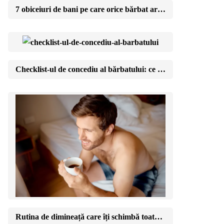
7 obiceiuri de bani pe care orice bărbat ar trebui să le aibă până la 40 de ani
Checklist-ul de concediu al bărbatului: ce să nu uiți pentru o vacanță fără stres
Rutina de dimineață care îți schimbă toată ziua (fără să te trezești la 5)