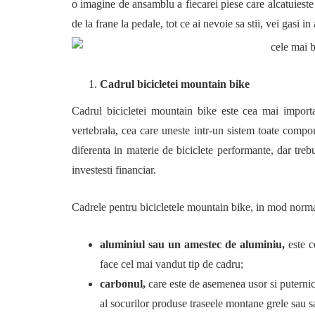
o imagine de ansamblu a fiecarei piese care alcatuiest
de la frane la pedale, tot ce ai nevoie sa stii, vei gasi in 
Cadrul bicicletei mountain bike
Cadrul bicicletei mountain bike este cea mai import
vertebrala, cea care uneste intr-un sistem toate compo
diferenta in materie de biciclete performante, dar trebu
investesti financiar.
Cadrele pentru bicicletele mountain bike, in mod norma
aluminiul sau un amestec de aluminiu,
este c
face cel mai vandut tip de cadru;
carbonul,
care este de asemenea usor si puternic
al socurilor produse traseele montane grele sau sa