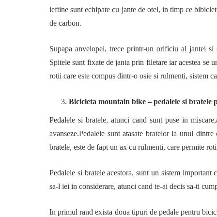
ieftine sunt echipate cu jante de otel, in timp ce bibicl
de carbon.
Supapa anvelopei, trece printr-un orificiu al jantei si
Spitele sunt fixate de janta prin filetare iar acestea se 
rotii care este compus dintr-o osie si rulmenti, sistem care
Bicicleta mountain bike – pedalele si bratele 
Pedalele si bratele, atunci cand sunt puse in miscare
avanseze.Pedalele sunt atasate bratelor la unul dintre
bratele, este de fapt un ax cu rulmenti, care permite roti
Pedalele si bratele acestora, sunt un sistem important 
sa-l iei in considerare, atunci cand te-ai decis sa-ti cu
In primul rand exista doua tipuri de pedale pentru bicic