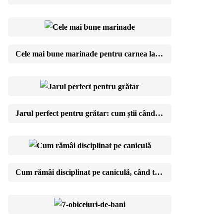
Cele mai bune marinade pentru carnea la grătar: rețete și reguli de aur
Jarul perfect pentru grătar: cum știi când cărbunii sunt gata (testul cu mâna)
Cum rămâi disciplinat pe caniculă, când toată lumea e în vacanță