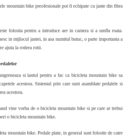
etele mountain bike preofesionale pot fi echipate cu jante din fibra
 este folosita pentru a introduce aer in camera si a umfla roata.
unesc in mijlocul jantei, in asa numitul butuc, o parte importanta a
 ajuta la rotirea rotii.
pedalelor
,angreneaza si lantul pentru a fac ca bicicleta mountain bike sa
 capetele acestora. Sistemul prin care sunt asamblate pedalele si
rea acestora.
cand vine vorba de o bicicleta mountain bike si pe care ar trebui
mperi o bicicleta mountain bike.
leta mountain bike. Pedale plate, in general sunt folosite de catre