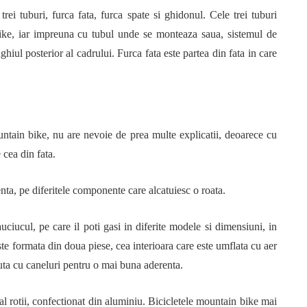
rei tuburi, furca fata, furca spate si ghidonul. Cele trei tuburi
bike, iar impreuna cu tubul unde se monteaza saua, sistemul de
nghiul posterior al cadrului. Furca fata este partea din fata in care
tain bike, nu are nevoie de prea multe explicatii, deoarece cu
 cea din fata.
enta, pe diferitele componente care alcatuiesc o roata.
ciucul, pe care il poti gasi in diferite modele si dimensiuni, in
ste formata din doua piese, cea interioara care este umflata cu aer
uta cu caneluri pentru o mai buna aderenta.
 al rotii, confectionat din aluminiu. Bicicletele mountain bike mai