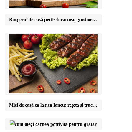
Burgerul de casă perfect: carnea, grosimea și momentul în care îl întorci
Mici de casă ca la nea Iancu: rețeta și trucul amestecului perfect