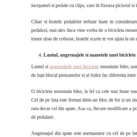
incepatori si pedale cu clips, care iti fixeaza piciorul si
Chiar si bratele pedalelor trebuie luate in considerar
pedalezi, mai ales daca vine vorba de o bicicleta moun
trasee doar de coborat, bratele scurte te vor ajuta la u
Lantul, angrenajele si manetele unei biciclet
Lantul si
angrenajele unei biciclete
mountain bike, sunt
de fapt blocul pinioanelor si al foilor fac diferenta intre
O bicicleta mountain bike, la fel ca cele mai bune mar
Cel de pe fata este format dintr-un bloc de foi si un si
rara decat cel din spate. Asa ca, fiecare modificare a poz
de pedalare.
Angrenajul din spate este asemanator cu cel de pe fat