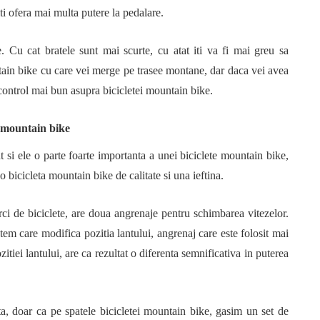
 iti ofera mai multa putere la pedalare.
e. Cu cat bratele sunt mai scurte, cu atat iti va fi mai greu sa
tain bike cu care vei merge pe trasee montane, dar daca vei avea
n control mai bun asupra bicicletei mountain bike.
e mountain bike
 si ele o parte foarte importanta a unei biciclete mountain bike,
 o bicicleta mountain bike de calitate si una ieftina.
ci de biciclete, are doua angrenaje pentru schimbarea vitezelor.
stem care modifica pozitia lantului, angrenaj care este folosit mai
itiei lantului, are ca rezultat o diferenta semnificativa in puterea
a, doar ca pe spatele bicicletei mountain bike, gasim un set de