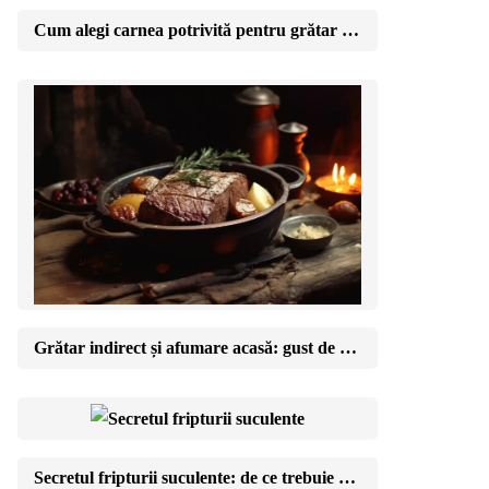
Cum alegi carnea potrivită pentru grătar de la măcelar
Grătar indirect și afumare acasă: gust de restaurant în curtea ta
Secretul fripturii suculente: de ce trebuie să lași carnea să se odihnească