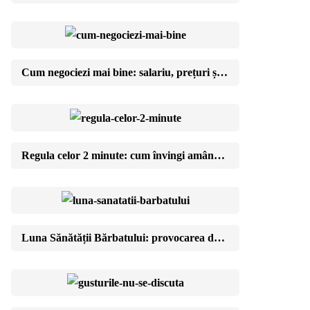
Cum negociezi mai bine: salariu, prețuri și viața de zi cu zi
Regula celor 2 minute: cum învingi amânarea cu pași ridicol de mici
Luna Sănătății Bărbatului: provocarea de 30 de zile cu care îți schimbi anul