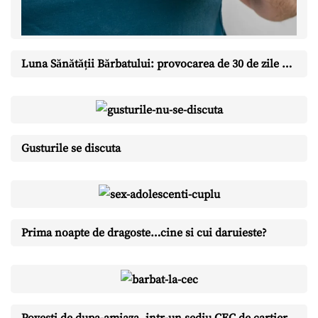
Luna Sănătății Bărbatului: provocarea de 30 de zile cu care îți schimbi anul
Gusturile se discuta
Prima noapte de dragoste…cine si cui daruieste?
Povesti de dupa-amiaza, intr-un sediu CEC de cartier