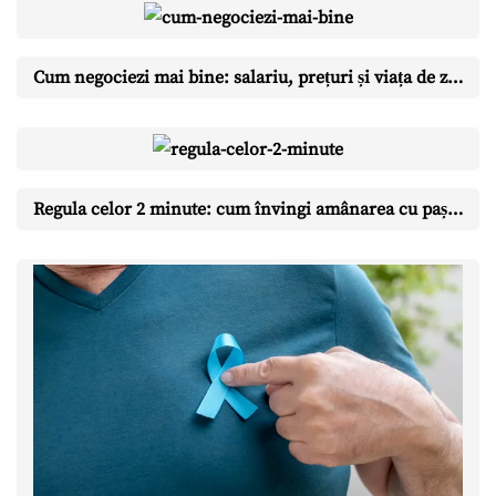
Cum negociezi mai bine: salariu, prețuri și viața de zi cu zi
Regula celor 2 minute: cum învingi amânarea cu pași ridicol de mici