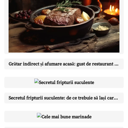
Grătar indirect și afumare acasă: gust de restaurant în curtea ta
Secretul fripturii suculente: de ce trebuie să lași carnea să se odihnească