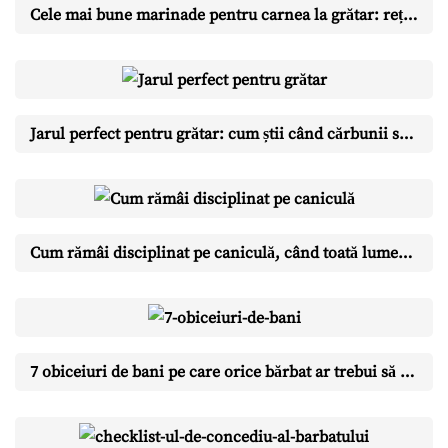
Cele mai bune marinade pentru carnea la grătar: rețete și reguli de aur
Jarul perfect pentru grătar: cum știi când cărbunii sunt gata (testul cu mâna)
Cum rămâi disciplinat pe caniculă, când toată lumea e în vacanță
7 obiceiuri de bani pe care orice bărbat ar trebui să le aibă până la 40 de ani