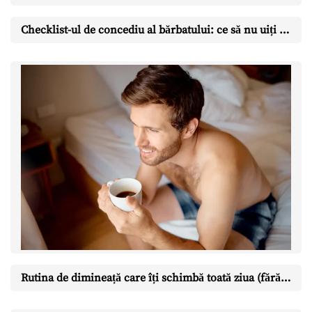
Checklist-ul de concediu al bărbatului: ce să nu uiți pentru o vacanță fără stres
Rutina de dimineață care îți schimbă toată ziua (fără să te trezești la 5)