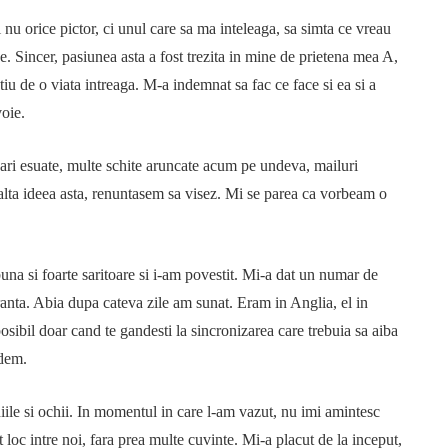
nu orice pictor, ci unul care sa ma inteleaga, sa simta ce vreau
e. Sincer, pasiunea asta a fost trezita in mine de prietena mea A,
iu de o viata intreaga. M-a indemnat sa fac ce face si ea si a
voie.
cari esuate, multe schite aruncate acum pe undeva, mailuri
alta ideea asta, renuntasem sa visez. Mi se parea ca vorbeam o
una si foarte saritoare si i-am povestit. Mi-a dat un numar de
ranta. Abia dupa cateva zile am sunat. Eram in Anglia, el in
osibil doar cand te gandesti la sincronizarea care trebuia sa aiba
edem.
iile si ochii. In momentul in care l-am vazut, nu imi amintesc
ut loc intre noi, fara prea multe cuvinte. Mi-a placut de la inceput,