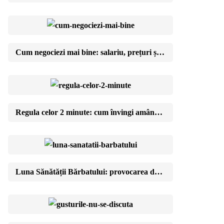
Cum negociezi mai bine: salariu, prețuri și viața de zi cu zi
Regula celor 2 minute: cum învingi amânarea cu pași ridicol de mici
Luna Sănătății Bărbatului: provocarea de 30 de zile cu care îți schimbi anul