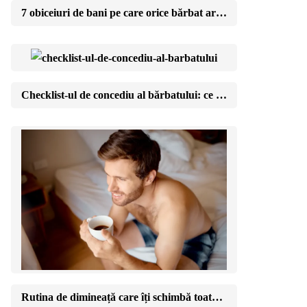
7 obiceiuri de bani pe care orice bărbat ar trebui să le aibă până la 40 de ani
Checklist-ul de concediu al bărbatului: ce să nu uiți pentru o vacanță fără stres
Rutina de dimineață care îți schimbă toată ziua (fără să te trezești la 5)