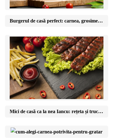
Burgerul de casă perfect: carnea, grosimea și momentul în care îl întorci
Mici de casă ca la nea Iancu: rețeta și trucul amestecului perfect