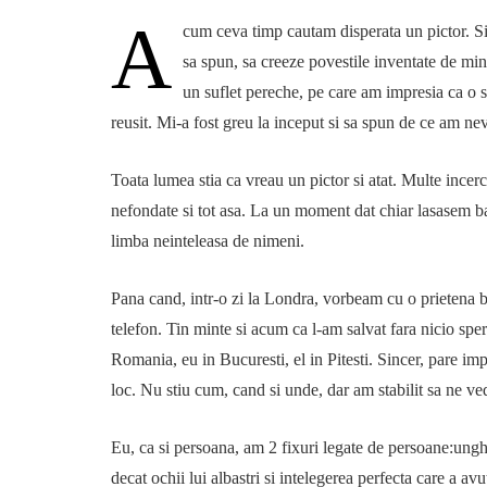
A
cum ceva timp cautam disperata un pictor. Si 
sa spun, sa creeze povestile inventate de min
un suflet pereche, pe care am impresia ca o st
reusit. Mi-a fost greu la inceput si sa spun de ce am ne
Toata lumea stia ca vreau un pictor si atat. Multe incer
nefondate si tot asa. La un moment dat chiar lasasem b
limba neinteleasa de nimeni.
Pana cand, intr-o zi la Londra, vorbeam cu o prietena b
telefon. Tin minte si acum ca l-am salvat fara nicio spe
Romania, eu in Bucuresti, el in Pitesti. Sincer, pare imp
loc. Nu stiu cum, cand si unde, dar am stabilit sa ne v
Eu, ca si persoana, am 2 fixuri legate de persoane:ungh
decat ochii lui albastri si intelegerea perfecta care a av