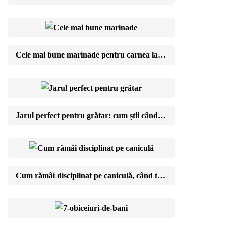
Cele mai bune marinade pentru carnea la grătar: rețete și reguli de aur
Jarul perfect pentru grătar: cum știi când cărbunii sunt gata (testul cu mâna)
Cum rămâi disciplinat pe caniculă, când toată lumea e în vacanță