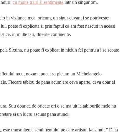
ganduri,
cu multe trairi si sentimente
intr-un singur om.
elo in viziunea mea, oricum, un sigur cuvant i se potriveste:
lui, poate fi explicata si prin faptul ca am fost nascuti in aceasi
stice, in multe tari, diferite continente.
la Sixtina, nu poate fi explicat in niciun fel pentru a i se scoate
 sufletului meu, ne-am apucat sa pictam un Michelangelo
sonale. Fiecare tablou de pana acum are ceva aparte, ceva doar al
ra. Stiu doar ca de oricate ori o sa ma uit la tablourile mele nu
pretare si un lucru ascuns pana atunci.
ste transmiterea sentimentului pe care artistul l-a simtit.” Data