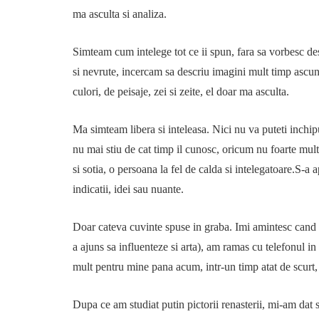
ma asculta si analiza.
Simteam cum intelege tot ce ii spun, fara sa vorbesc d
si nevrute, incercam sa descriu imagini mult timp ascu
culori, de peisaje, zei si zeite, el doar ma asculta.
Ma simteam libera si inteleasa. Nici nu va puteti inchip
nu mai stiu de cat timp il cunosc, oricum nu foarte mul
si sotia, o persoana la fel de calda si intelegatoare.S-a
indicatii, idei sau nuante.
Doar cateva cuvinte spuse in graba. Imi amintesc cand 
a ajuns sa influenteze si arta), am ramas cu telefonul i
mult pentru mine pana acum, intr-un timp atat de scurt, 
Dupa ce am studiat putin pictorii renasterii, mi-am dat