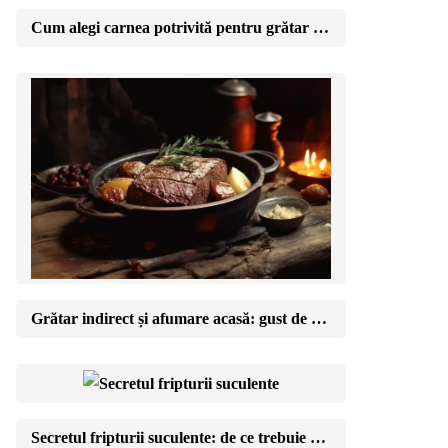
Cum alegi carnea potrivită pentru grătar de la măcelar
Grătar indirect și afumare acasă: gust de restaurant în curtea ta
Secretul fripturii suculente: de ce trebuie să lași carnea să se odihnească