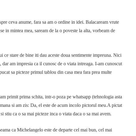
espre ceva anume, fara sa am o ordine in idei. Balacaream vrute
nse in mintea mea, saream de la o poveste la alta, vorbeam de
ui ce stare de bine iti dau aceste doua sentimente impreuna. Nici
t, dar am impresia ca il cunosc de o viata intreaga. I-am cunoscut
 apucat sa picteze primul tablou din casa mea fara prea multe
am primit prima schita, intr-o poza pe whatsapp (tehnologia asta
n mana si am zis: Da, el este de acum incolo pictorul meu.A pictat
si stiu ca o sa mai picteze inca o viata daca o sa mai avem.
 seama ca Michelangelo este de departe cel mai bun, cel mai