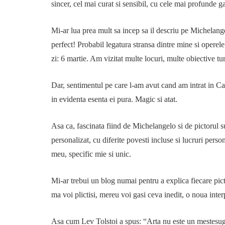
sincer, cel mai curat si sensibil, cu cele mai profunde 
Mi-ar lua prea mult sa incep sa il descriu pe Michelang
perfect! Probabil legatura stransa dintre mine si operele 
zi: 6 martie. Am vizitat multe locuri, multe obiective turi
Dar, sentimentul pe care l-am avut cand am intrat in Cape
in evidenta esenta ei pura. Magic si atat.
Asa ca, fascinata fiind de Michelangelo si de pictorul
personalizat, cu diferite povesti incluse si lucruri per
meu, specific mie si unic.
Mi-ar trebui un blog numai pentru a explica fiecare pictu
ma voi plictisi, mereu voi gasi ceva inedit, o noua inter
Asa cum Lev Tolstoi a spus: “Arta nu este un mestesug, e